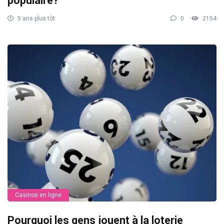
populaire?
5 ans plus tôt
0
2154
Casinos en ligne
Pourquoi les gens jouent à la loterie