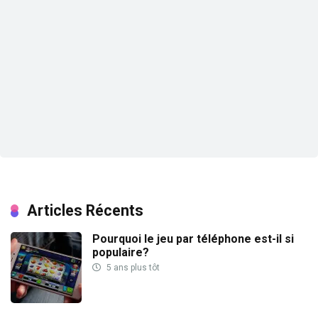
Articles Récents
Pourquoi le jeu par téléphone est-il si
populaire?
5 ans plus tôt