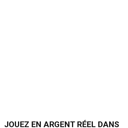
JOUEZ EN ARGENT RÉEL DANS