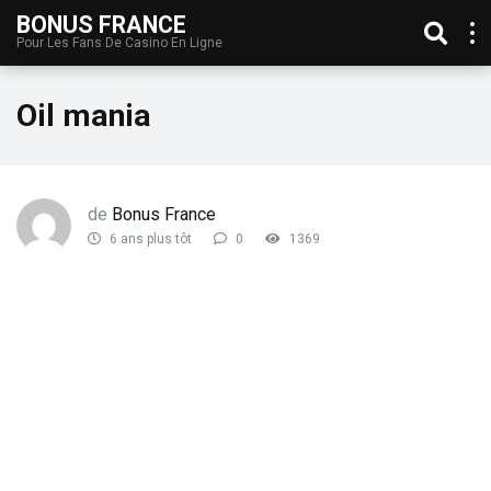
BONUS FRANCE
Pour Les Fans De Casino En Ligne
Oil mania
de
Bonus France
6 ans plus tôt
0
1369