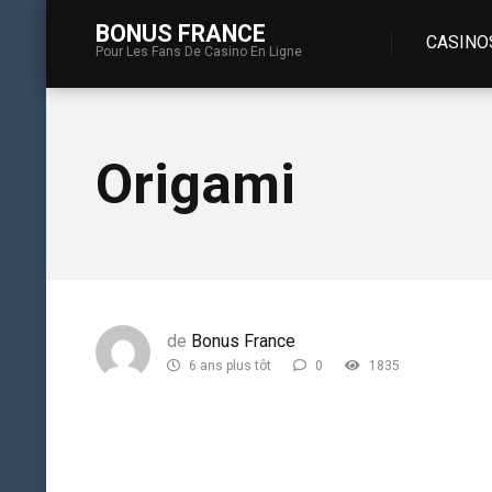
BONUS FRANCE
CASINO
Pour Les Fans De Casino En Ligne
Origami
de
Bonus France
6 ans plus tôt
0
1835