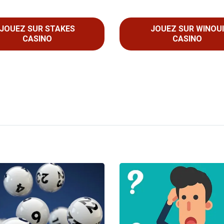
JOUEZ SUR STAKES
JOUEZ SUR WINOUI
CASINO
CASINO