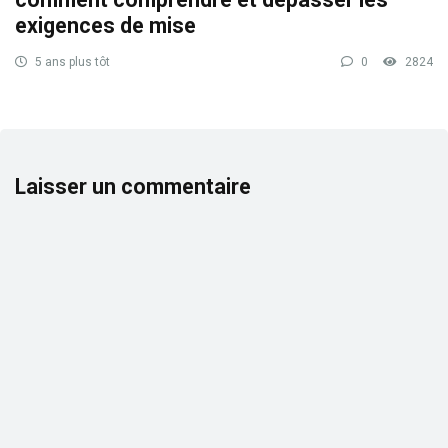
exigences de mise
5 ans plus tôt
0
2824
Laisser un commentaire