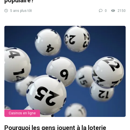
populaire?
5 ans plus tôt
0
2150
Casinos en ligne
Pourquoi les gens jouent à la loterie