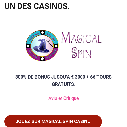
UN DES CASINOS.
300% DE BONUS JUSQU’A € 3000 + 66 TOURS
GRATUITS.
Avis et Critique
JOUEZ SUR MAGICAL SPIN CASINO