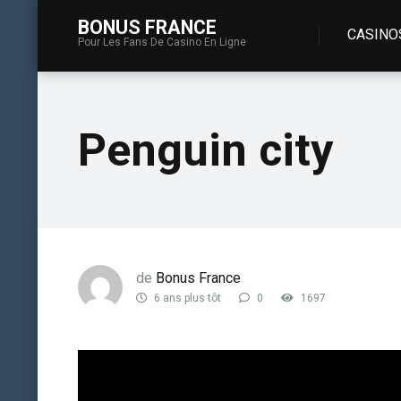
BONUS FRANCE
CASINO
Pour Les Fans De Casino En Ligne
Penguin city
de
Bonus France
6 ans plus tôt
0
1697