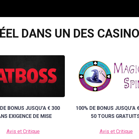
ÉEL DANS UN DES CASINO
DE BONUS JUSQU’A € 300
100% DE BONUS JUSQU’A €
NS EXIGENCE DE MISE
50 TOURS GRATUITS
Avis et Critique
Avis et Critique