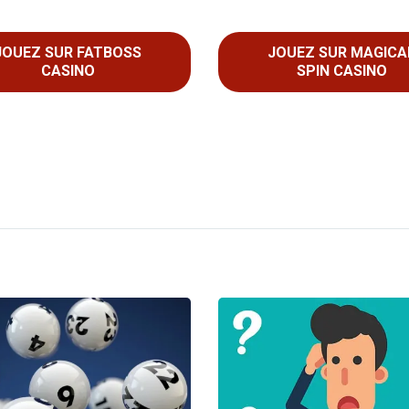
JOUEZ SUR FATBOSS
JOUEZ SUR MAGICA
CASINO
SPIN CASINO