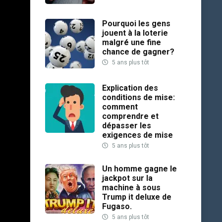
Pourquoi les gens
jouent à la loterie
malgré une fine
chance de gagner?
5 ans plus tôt
Explication des
conditions de mise:
comment
comprendre et
dépasser les
exigences de mise
5 ans plus tôt
Un homme gagne le
jackpot sur la
machine à sous
Trump it deluxe de
Fugaso.
5 ans plus tôt