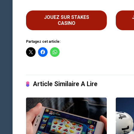
JOUEZ SUR STAKES
CASINO
Partagez cet article:
Article Similaire A Lire