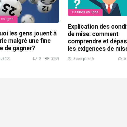
Casinos en ligne
 en ligne
Explication des condi
oi les gens jouent à
de mise: comment
erie malgré une fine
comprendre et dépas
e de gagner?
les exigences de mis
lus tôt
0
2168
5 ans plus tôt
0