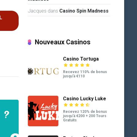
Jacques
dans
Casino Spin Madness
L
Nouveaux Casinos
Casino Tortuga
Recevez 110% de bonus
jusqu'à €110
Casino Lucky Luke
Recevez 120% de bonus
jusqu'à €200 + 200 Tours
Gratuits