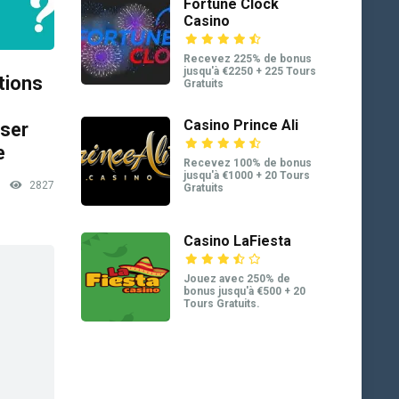
Fortune Clock
Casino
Recevez 225% de bonus
jusqu'à €2250 + 225 Tours
tions
Gratuits
Casino Prince Ali
ser
e
Recevez 100% de bonus
jusqu'à €1000 + 20 Tours
2827
Gratuits
Casino LaFiesta
Jouez avec 250% de
bonus jusqu'à €500 + 20
Tours Gratuits.