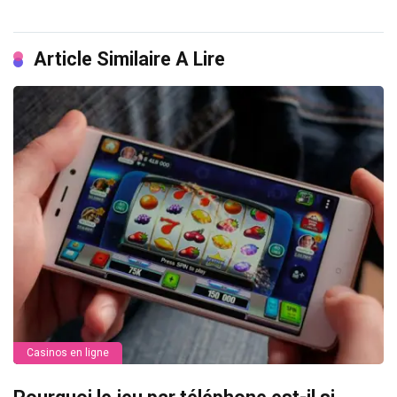
Article Similaire A Lire
Casinos en ligne