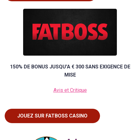
150% DE BONUS JUSQU’A € 300 SANS EXIGENCE DE
MISE
Avis et Critique
JOUEZ SUR FATBOSS CASINO