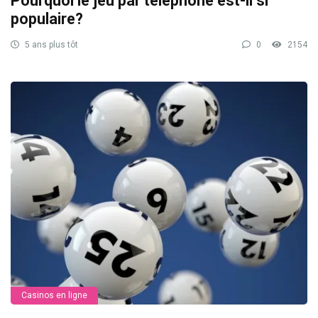
Pourquoi le jeu par téléphone est-il si
populaire?
5 ans plus tôt
0
2154
Casinos en ligne