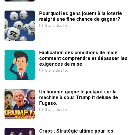
Pourquoi les gens jouent à la loterie
malgré une fine chance de gagner?
5 ans plus tôt
Explication des conditions de mise:
comment comprendre et dépasser les
exigences de mise
5 ans plus tôt
Un homme gagne le jackpot sur la
machine à sous Trump it deluxe de
Fugaso.
5 ans plus tôt
Craps : Stratégie ultime pour les