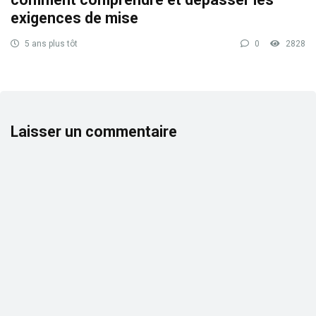
exigences de mise
5 ans plus tôt
0
2828
Laisser un commentaire