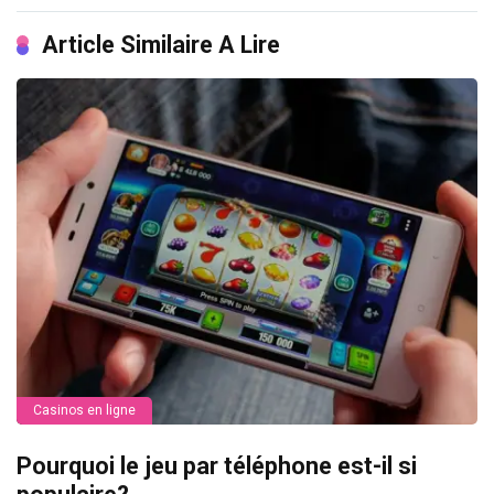
Article Similaire A Lire
Casinos en ligne
Pourquoi le jeu par téléphone est-il si