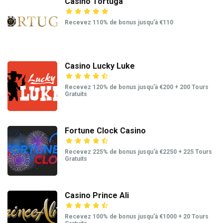
Casino Tortuga
Recevez 110% de bonus jusqu'à €110
Casino Lucky Luke
Recevez 120% de bonus jusqu'à €200 + 200 Tours
Gratuits
Fortune Clock Casino
Recevez 225% de bonus jusqu'à €2250 + 225 Tours
Gratuits
Casino Prince Ali
Recevez 100% de bonus jusqu'à €1000 + 20 Tours