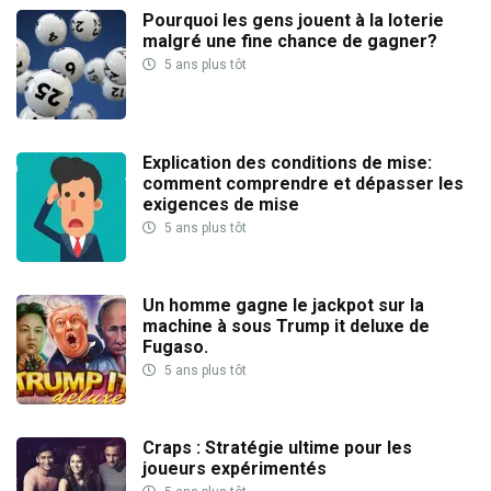
Pourquoi les gens jouent à la loterie
malgré une fine chance de gagner?
5 ans plus tôt
Explication des conditions de mise:
comment comprendre et dépasser les
exigences de mise
5 ans plus tôt
Un homme gagne le jackpot sur la
machine à sous Trump it deluxe de
Fugaso.
5 ans plus tôt
Craps : Stratégie ultime pour les
joueurs expérimentés