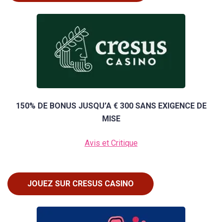
150% DE BONUS JUSQU’A € 300 SANS EXIGENCE DE
MISE
Avis et Critique
JOUEZ SUR CRESUS CASINO