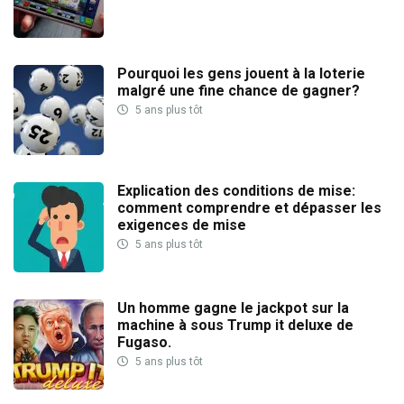
Pourquoi les gens jouent à la loterie
malgré une fine chance de gagner?
5 ans plus tôt
Explication des conditions de mise:
comment comprendre et dépasser les
exigences de mise
5 ans plus tôt
Un homme gagne le jackpot sur la
machine à sous Trump it deluxe de
Fugaso.
5 ans plus tôt