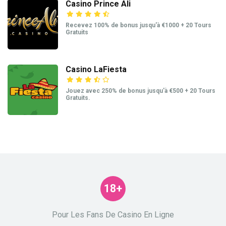
Casino Prince Ali
Recevez 100% de bonus jusqu'à €1000 + 20 Tours
Gratuits
Casino LaFiesta
Jouez avec 250% de bonus jusqu'à €500 + 20 Tours
Gratuits.
18+
Pour Les Fans De Casino En Ligne