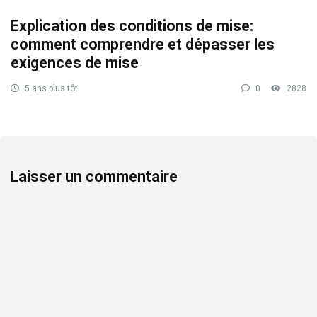
Explication des conditions de mise:
comment comprendre et dépasser les
exigences de mise
5 ans plus tôt
0
2828
Laisser un commentaire