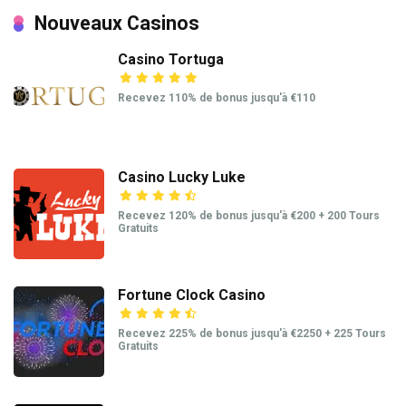
Nouveaux Casinos
Casino Tortuga
Recevez 110% de bonus jusqu'à €110
Casino Lucky Luke
Recevez 120% de bonus jusqu'à €200 + 200 Tours
Gratuits
Fortune Clock Casino
Recevez 225% de bonus jusqu'à €2250 + 225 Tours
Gratuits