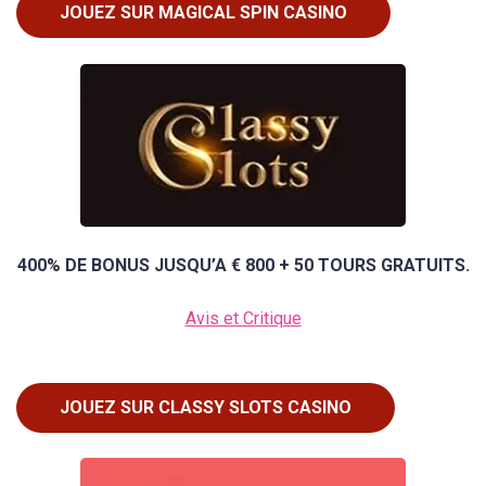
JOUEZ SUR MAGICAL SPIN CASINO
400% DE BONUS JUSQU’A € 800
+ 50 TOURS GRATUITS.
Avis et Critique
JOUEZ SUR CLASSY SLOTS CASINO