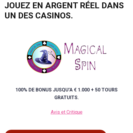
JOUEZ EN ARGENT RÉEL DANS
UN DES CASINOS.
100% DE BONUS JUSQU’A € 1.000 + 50 TOURS
GRATUITS.
Avis et Critique