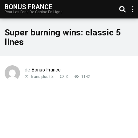
BONUS FRANCE
Pour Les Fans De Casino En Ligne
Super burning wins: classic 5
lines
de
Bonus France
6 ans plus tôt
0
1142