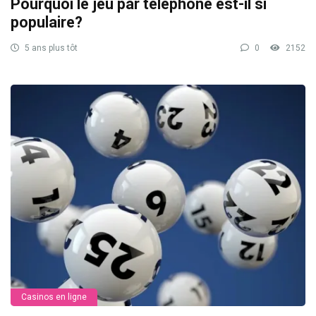
Pourquoi le jeu par téléphone est-il si
populaire?
5 ans plus tôt
0
2152
Casinos en ligne