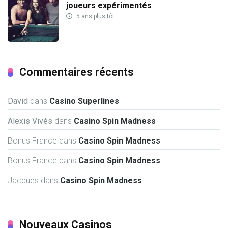
joueurs expérimentés
5 ans plus tôt
Commentaires récents
David
dans
Casino Superlines
Alexis Vivès
dans
Casino Spin Madness
Bonus France
dans
Casino Spin Madness
Bonus France
dans
Casino Spin Madness
Jacques
dans
Casino Spin Madness
Nouveaux Casinos