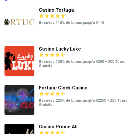
Casino Tortuga
Recevez 110% de bonus jusqu'à €110
Casino Lucky Luke
Recevez 120% de bonus jusqu'à €200 + 200 Tours
Gratuits
Fortune Clock Casino
Recevez 225% de bonus jusqu'à €2250 + 225 Tours
Gratuits
Casino Prince Ali