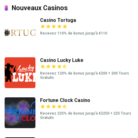
Nouveaux Casinos
Casino Tortuga
Recevez 110% de bonus jusqu'à €110
Casino Lucky Luke
Recevez 120% de bonus jusqu'à €200 + 200 Tours
Gratuits
Fortune Clock Casino
Recevez 225% de bonus jusqu'à €2250 + 225 Tours
Gratuits