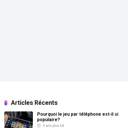
Articles Récents
Pourquoi le jeu par téléphone est-il si
populaire?
5 ans plus tôt