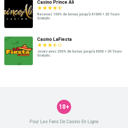
Casino Prince Ali
Recevez 100% de bonus jusqu'à €1000 + 20 Tours
Gratuits
Casino LaFiesta
Jouez avec 250% de bonus jusqu'à €500 + 20 Tours
Gratuits.
18+
Pour Les Fans De Casino En Ligne