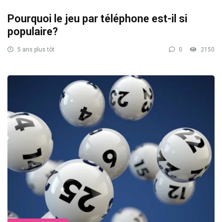
Pourquoi le jeu par téléphone est-il si
populaire?
5 ans plus tôt
0
2150