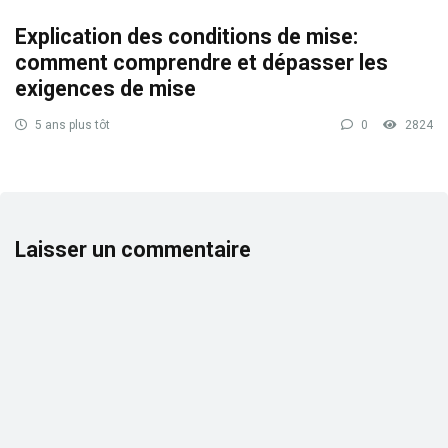
Explication des conditions de mise:
comment comprendre et dépasser les
exigences de mise
5 ans plus tôt
0
2824
Laisser un commentaire