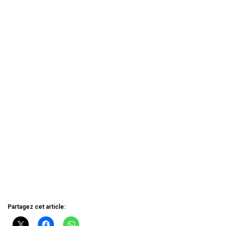
Partagez cet article: