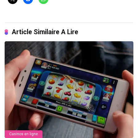
Article Similaire A Lire
Casinos en ligne