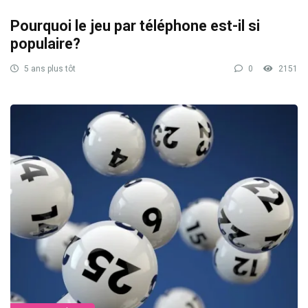
Pourquoi le jeu par téléphone est-il si
populaire?
5 ans plus tôt
0
2151