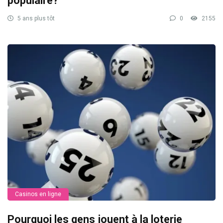
populaire?
5 ans plus tôt
0
2155
Casinos en ligne
Pourquoi les gens jouent à la loterie