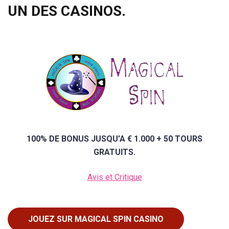
UN DES CASINOS.
100% DE BONUS JUSQU’A € 1.000 + 50 TOURS
GRATUITS.
Avis et Critique
JOUEZ SUR MAGICAL SPIN CASINO