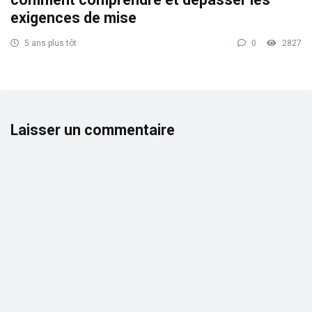
exigences de mise
5 ans plus tôt
0
2827
Laisser un commentaire