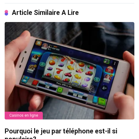
Article Similaire A Lire
Casinos en ligne
Pourquoi le jeu par téléphone est-il si