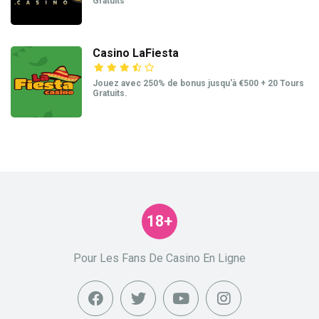
Gratuits
Casino LaFiesta
Jouez avec 250% de bonus jusqu'à €500 + 20 Tours
Gratuits.
18+
Pour Les Fans De Casino En Ligne