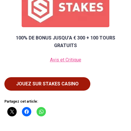
100% DE BONUS JUSQU’A € 300
+ 100 TOURS
GRATUITS
Avis et Critique
JOUEZ SUR STAKES CASINO
Partagez cet article: