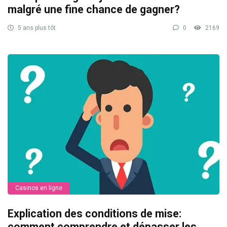
malgré une fine chance de gagner?
5 ans plus tôt
0
2169
Casinos en ligne
Explication des conditions de mise:
comment comprendre et dépasser les