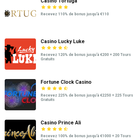
Casino Tortuga
Recevez 110% de bonus jusqu'à €110
Casino Lucky Luke
Recevez 120% de bonus jusqu'à €200 + 200 Tours
Gratuits
Fortune Clock Casino
Recevez 225% de bonus jusqu'à €2250 + 225 Tours
Gratuits
Casino Prince Ali
Recevez 100% de bonus jusqu'à €1000 + 20 Tours