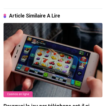
Article Similaire A Lire
Casinos en ligne