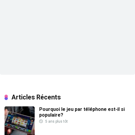
Articles Récents
Pourquoi le jeu par téléphone est-il si
populaire?
5 ans plus tôt