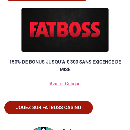
150% DE BONUS JUSQU’A € 300 SANS EXIGENCE DE
MISE
Avis et Critique
JOUEZ SUR FATBOSS CASINO