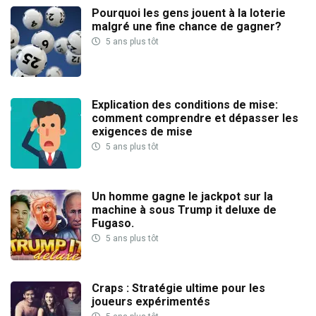
Pourquoi les gens jouent à la loterie
malgré une fine chance de gagner?
5 ans plus tôt
Explication des conditions de mise:
comment comprendre et dépasser les
exigences de mise
5 ans plus tôt
Un homme gagne le jackpot sur la
machine à sous Trump it deluxe de
Fugaso.
5 ans plus tôt
Craps : Stratégie ultime pour les
joueurs expérimentés