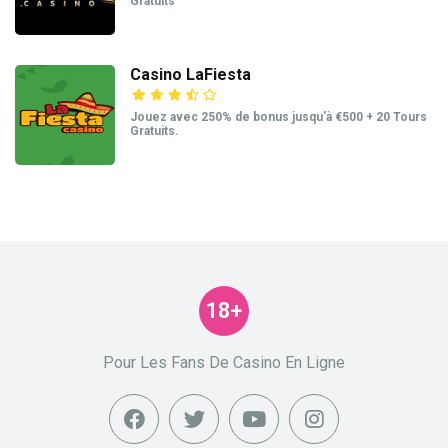
Gratuits
Casino LaFiesta
Jouez avec 250% de bonus jusqu'à €500 + 20 Tours
Gratuits.
18+
Pour Les Fans De Casino En Ligne