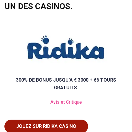
UN DES CASINOS.
300% DE BONUS JUSQU’A € 3000 + 66 TOURS
GRATUITS.
Avis et Critique
JOUEZ SUR RIDIKA CASINO