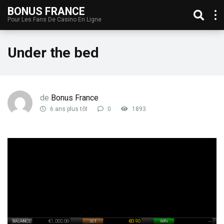
BONUS FRANCE
Pour Les Fans De Casino En Ligne
Under the bed
de
Bonus France
6 ans plus tôt
0
1893