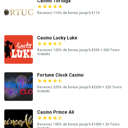
Casino Tortuga
Recevez 110% de bonus jusqu'à €110
Casino Lucky Luke
Recevez 120% de bonus jusqu'à €200 + 200 Tours
Gratuits
Fortune Clock Casino
Recevez 225% de bonus jusqu'à €2250 + 225 Tours
Gratuits
Casino Prince Ali
Recevez 100% de bonus jusqu'à €1000 + 20 Tours