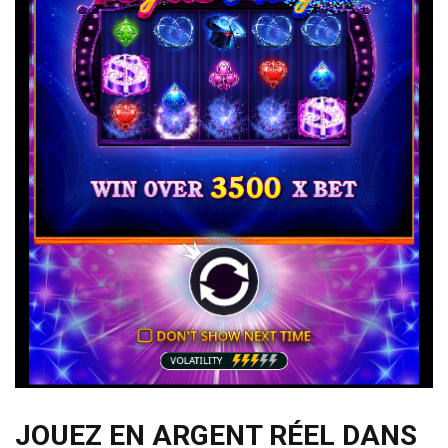
JOUEZ EN ARGENT RÉEL DANS