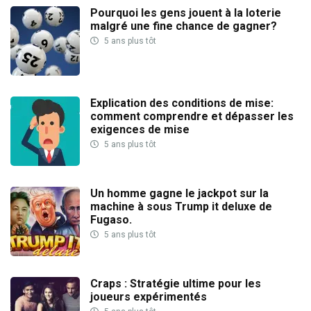
Pourquoi les gens jouent à la loterie
malgré une fine chance de gagner?
5 ans plus tôt
Explication des conditions de mise:
comment comprendre et dépasser les
exigences de mise
5 ans plus tôt
Un homme gagne le jackpot sur la
machine à sous Trump it deluxe de
Fugaso.
5 ans plus tôt
Craps : Stratégie ultime pour les
joueurs expérimentés