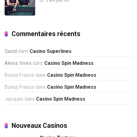
5 ans plus tôt
Commentaires récents
David
dans
Casino Superlines
Alexis Vivès
dans
Casino Spin Madness
Bonus France
dans
Casino Spin Madness
Bonus France
dans
Casino Spin Madness
Jacques
dans
Casino Spin Madness
Nouveaux Casinos