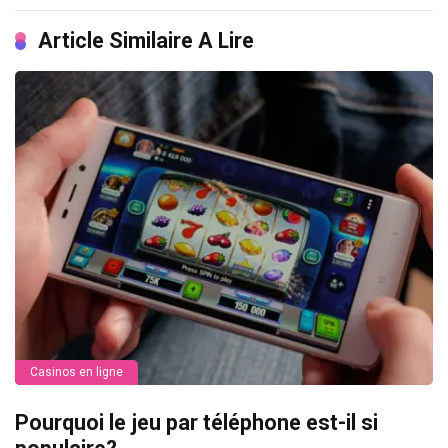
Article Similaire A Lire
Casinos en ligne
Pourquoi le jeu par téléphone est-il si