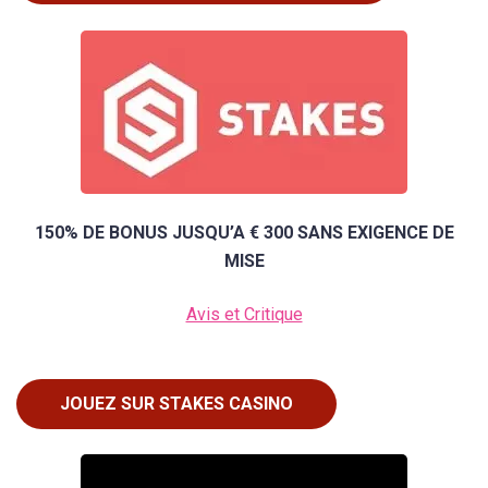
150% DE BONUS JUSQU’A € 300 SANS EXIGENCE DE
MISE
Avis et Critique
JOUEZ SUR STAKES CASINO