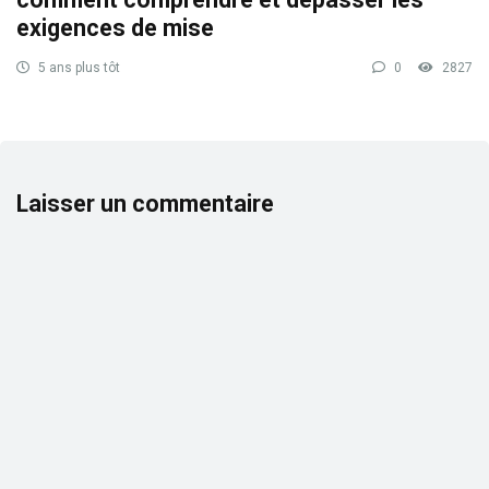
exigences de mise
5 ans plus tôt
0
2827
Laisser un commentaire