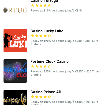
Casino Tortuga
Recevez 110% de bonus jusqu'à €110
Casino Lucky Luke
Recevez 120% de bonus jusqu'à €200 + 200 Tours
Gratuits
Fortune Clock Casino
Recevez 225% de bonus jusqu'à €2250 + 225 Tours
Gratuits
Casino Prince Ali
Recevez 100% de bonus jusqu'à €1000 + 20 Tours