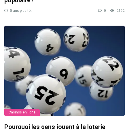
populaire?
5 ans plus tôt
0
2152
Casinos en ligne
Pourquoi les gens jouent à la loterie