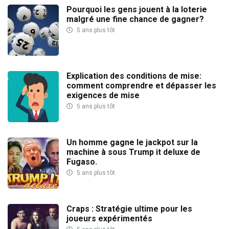
Pourquoi les gens jouent à la loterie
malgré une fine chance de gagner?
5 ans plus tôt
Explication des conditions de mise:
comment comprendre et dépasser les
exigences de mise
5 ans plus tôt
Un homme gagne le jackpot sur la
machine à sous Trump it deluxe de
Fugaso.
5 ans plus tôt
Craps : Stratégie ultime pour les
joueurs expérimentés