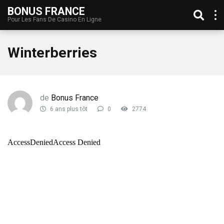
BONUS FRANCE
Pour Les Fans De Casino En Ligne
Winterberries
de
Bonus France
6 ans plus tôt
0
2774