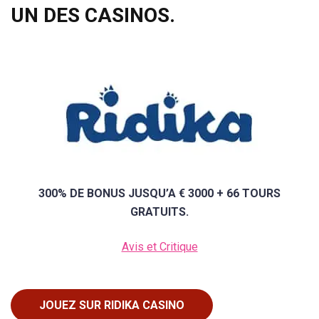
UN DES CASINOS.
300% DE BONUS JUSQU’A € 3000 + 66 TOURS
GRATUITS.
Avis et Critique
JOUEZ SUR RIDIKA CASINO