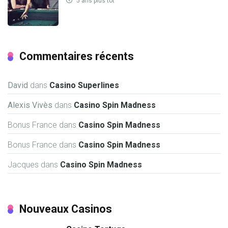
5 ans plus tôt
Commentaires récents
David
dans
Casino Superlines
Alexis Vivès
dans
Casino Spin Madness
Bonus France
dans
Casino Spin Madness
Bonus France
dans
Casino Spin Madness
Jacques
dans
Casino Spin Madness
Nouveaux Casinos