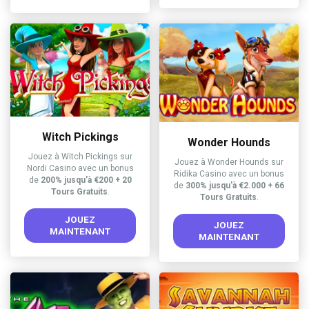
Witch Pickings
Wonder Hounds
Jouez à Witch Pickings sur
Jouez à Wonder Hounds sur
Nordi Casino avec un bonus
Ridika Casino avec un bonus
de
200% jusqu'à €200 + 20
de
300% jusqu'à €2.000 + 66
Tours Gratuits
.
Tours Gratuits
.
JOUEZ
JOUEZ
MAINTENANT
MAINTENANT