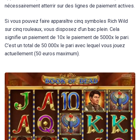
nécessairement atterrir sur des lignes de paiement actives.
Si vous pouvez faire apparaître cinq symboles Rich Wild
sur cinq rouleaux, vous disposez d’un bac plein. Cela
signifie un paiement de 10x le paiement de 5000x le pari.
C’est un total de 50 000x le pari avec lequel vous jouez
actuellement (50 euros maximum).