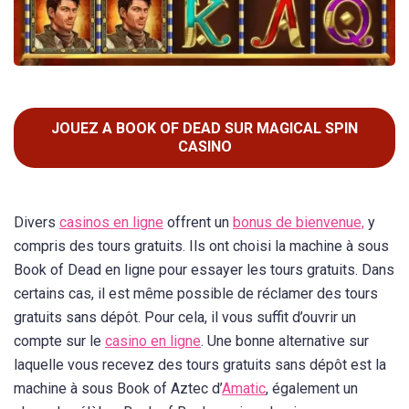
JOUEZ A BOOK OF DEAD SUR MAGICAL SPIN
CASINO
Divers
casinos en ligne
offrent un
bonus de bienvenue,
y
compris des tours gratuits. Ils ont choisi la machine à sous
Book of Dead en ligne pour essayer les tours gratuits. Dans
certains cas, il est même possible de réclamer des tours
gratuits sans dépôt. Pour cela, il vous suffit d’ouvrir un
compte sur le
casino en ligne
. Une bonne alternative sur
laquelle vous recevez des tours gratuits sans dépôt est la
machine à sous Book of Aztec d’
Amatic
, également un