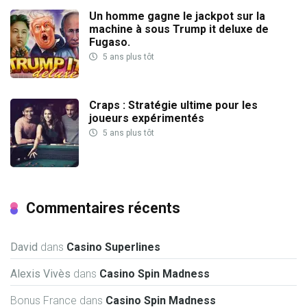
Un homme gagne le jackpot sur la
machine à sous Trump it deluxe de
Fugaso.
5 ans plus tôt
Craps : Stratégie ultime pour les
joueurs expérimentés
5 ans plus tôt
Commentaires récents
David
dans
Casino Superlines
Alexis Vivès
dans
Casino Spin Madness
Bonus France
dans
Casino Spin Madness