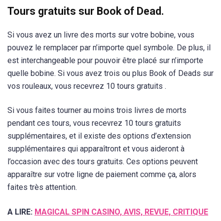
Tours gratuits sur Book of Dead.
Si vous avez un livre des morts sur votre bobine, vous
pouvez le remplacer par n’importe quel symbole. De plus, il
est interchangeable pour pouvoir être placé sur n’importe
quelle bobine. Si vous avez trois ou plus Book of Deads sur
vos rouleaux, vous recevrez 10 tours gratuits .
Si vous faites tourner au moins trois livres de morts
pendant ces tours, vous recevrez 10 tours gratuits
supplémentaires, et il existe des options d’extension
supplémentaires qui apparaîtront et vous aideront à
l’occasion avec des tours gratuits. Ces options peuvent
apparaître sur votre ligne de paiement comme ça, alors
faites très attention.
A LIRE:
MAGICAL SPIN CASINO, AVIS, REVUE, CRITIQUE