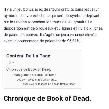
Il y a un jeu bonus avec des tours gratuits dans lequel un
symbole du livre est choisi qui sert de symbole dépliant
sur les rouleaux pendant les tours de jeu gratuits. La
disposition est de 5 rouleaux et 3 lignes et il y a dix lignes
de paiement actives. Il s’agit d’un jeu à variance élevée
avec un pourcentage de paiement de 96,21%.
Contenu De La Page
Chronique de Book of Dead.
Tours gratuits sur Book of Dead.
Les symboles et les paiements.
Conclusion de la machine à sous Book of Dead.
Chronique de Book of Dead.