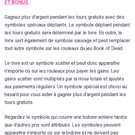
ET BONUS.
Gagnez plus d’argent pendant les tours gratuits avec des
symboles spéciaux dépliants. Le symbole dépliant pendant
les tours gratuits sera déterminé par le livre. En outre, le
livre sert également de symbole sauvage et peut remplacer
tout autre symbole sur les rouleaux du jeu Book of Dead.
Le livre est un symbole scatter et peut donc apparaître
n’importe où sur les rouleaux pour payer les gains. Les
gains scatter sont multipliés par la mise totale et ajoutés
aux paiements réguliers. Un symbole spécial est choisi au
hasard pour vous aider à gagner plus d’argent pendant les
tours gratuits.
Regardez le symbole qui couvre une bobine entière tandis
que d’autres prix sont attribués. Les symboles peuvent
apparaître n’importe où sur la bobine et ne doivent pas