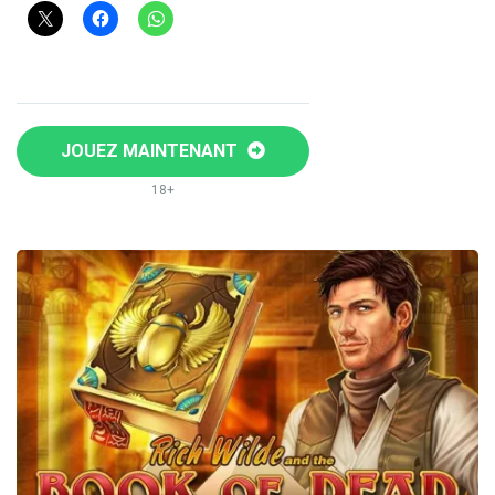
JOUEZ MAINTENANT
18+