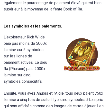
également le pourcentage de paiement élevé qui est bien
supérieur à la moyenne de la fente Book of Ra.
Les symboles et les paiements.
L’explorateur Rich Wilde
paie pas moins de 5000x
la mise sur 5 symboles
sur les lignes de
paiement actives. Le dieu
Ra (Pharaon) paie 2000x
la mise sur cinq
symboles consécutifs.
Ensuite, vous avez Anubis et l’Aigle; tous deux paient 750x
la mise à cinq fois de suite. Il y a cinq symboles à bas prix
qui sont affichés comme des images de cartes à jouer. Les