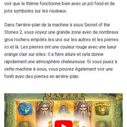
voir que le thème fonctionne bien avec un joli fond et de
jolis symboles sur les rouleaux.
Dans l’arrière-plan de la machine à sous Secret of the
Stones 2, vous voyez une grande zone avec de nombreux
gros rochers empilés les uns sur les autres et les pierres
ici et là. Les pierres ont une couleur rouge avec une lueur
orange clair sur elles. Il a fière allure et cela donne
rapidement une atmosphère chaleureuse. Si vous jouez à
cette machine à sous, vous pouvez également voir une
forêt avec des pierres en arrière-plan.