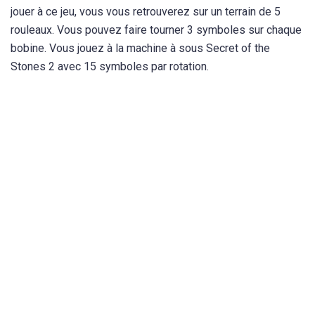
jouer à ce jeu, vous vous retrouverez sur un terrain de 5
rouleaux. Vous pouvez faire tourner 3 symboles sur chaque
bobine. Vous jouez à la machine à sous Secret of the
Stones 2 avec 15 symboles par rotation.