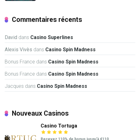
Commentaires récents
David
dans
Casino Superlines
Alexis Vivès
dans
Casino Spin Madness
Bonus France
dans
Casino Spin Madness
Bonus France
dans
Casino Spin Madness
Jacques
dans
Casino Spin Madness
Nouveaux Casinos
Casino Tortuga
Recevez 110% de bonus jusqu'à €110