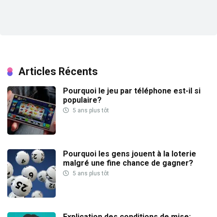
Articles Récents
Pourquoi le jeu par téléphone est-il si
populaire?
5 ans plus tôt
Pourquoi les gens jouent à la loterie
malgré une fine chance de gagner?
5 ans plus tôt
Explication des conditions de mise: