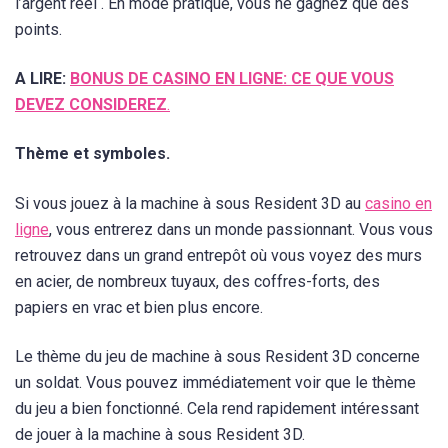
l’argent réel . En mode pratique, vous ne gagnez que des
points.
A LIRE:
BONUS DE CASINO EN LIGNE: CE QUE VOUS
DEVEZ CONSIDEREZ
.
Thème et symboles.
Si vous jouez à la machine à sous Resident 3D au
casino en
ligne
, vous entrerez dans un monde passionnant. Vous vous
retrouvez dans un grand entrepôt où vous voyez des murs
en acier, de nombreux tuyaux, des coffres-forts, des
papiers en vrac et bien plus encore.
Le thème du jeu de machine à sous Resident 3D concerne
un soldat. Vous pouvez immédiatement voir que le thème
du jeu a bien fonctionné. Cela rend rapidement intéressant
de jouer à la machine à sous Resident 3D.