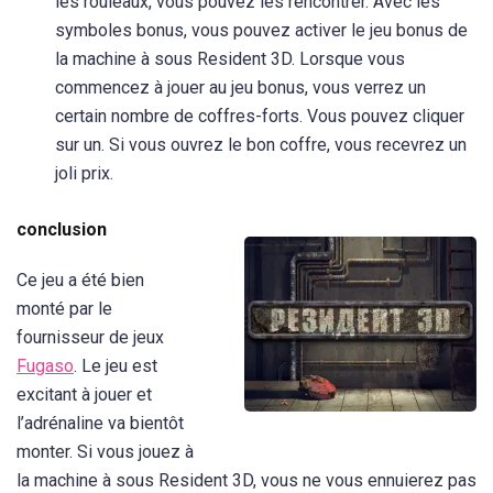
les rouleaux, vous pouvez les rencontrer. Avec les
symboles bonus, vous pouvez activer le jeu bonus de
la machine à sous Resident 3D. Lorsque vous
commencez à jouer au jeu bonus, vous verrez un
certain nombre de coffres-forts. Vous pouvez cliquer
sur un. Si vous ouvrez le bon coffre, vous recevrez un
joli prix.
conclusion
Ce jeu a été bien
monté par le
fournisseur de jeux
Fugaso
. Le jeu est
excitant à jouer et
l’adrénaline va bientôt
monter. Si vous jouez à
la machine à sous Resident 3D, vous ne vous ennuierez pas