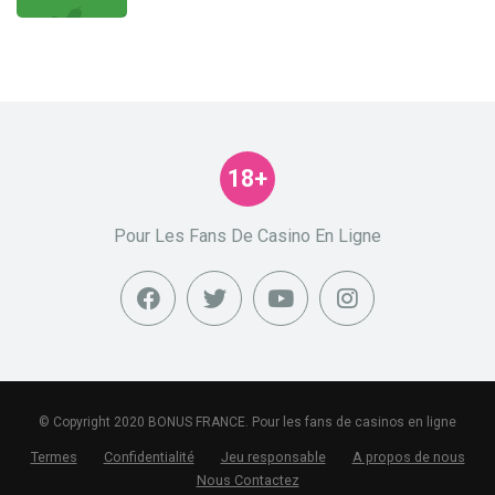
18+
Pour Les Fans De Casino En Ligne
© Copyright 2020 BONUS FRANCE. Pour les fans de casinos en ligne
Termes
Confidentialité
Jeu responsable
A propos de nous
Nous Contactez