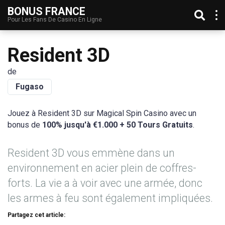
BONUS FRANCE
Pour Les Fans De Casino En Ligne
Resident 3D
de
Fugaso
Jouez à Resident 3D sur Magical Spin Casino avec un
bonus de
100% jusqu'à €1.000 + 50 Tours Gratuits
.
Resident 3D vous emmène dans un
environnement en acier plein de coffres-
forts. La vie a à voir avec une armée, donc
les armes à feu sont également impliquées.
Partagez cet article: