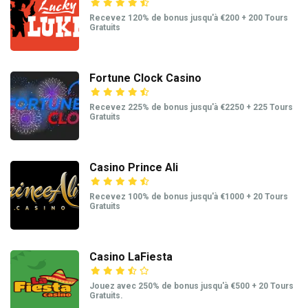
Recevez 120% de bonus jusqu'à €200 + 200 Tours
Gratuits
Fortune Clock Casino
Recevez 225% de bonus jusqu'à €2250 + 225 Tours
Gratuits
Casino Prince Ali
Recevez 100% de bonus jusqu'à €1000 + 20 Tours
Gratuits
Casino LaFiesta
Jouez avec 250% de bonus jusqu'à €500 + 20 Tours
Gratuits.