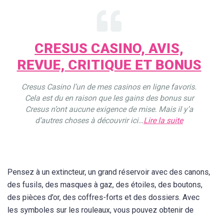
CRESUS CASINO, AVIS,
REVUE, CRITIQUE ET BONUS
Cresus Casino l’un de mes casinos en ligne favoris.
Cela est du en raison que les gains des bonus sur
Cresus n’ont aucune exigence de mise. Mais il y’a
d’autres choses à découvrir ici…
Lire la suite
Pensez à un extincteur, un grand réservoir avec des canons,
des fusils, des masques à gaz, des étoiles, des boutons,
des pièces d’or, des coffres-forts et des dossiers. Avec
les symboles sur les rouleaux, vous pouvez obtenir de