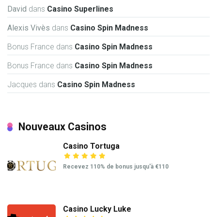
David
dans
Casino Superlines
Alexis Vivès
dans
Casino Spin Madness
Bonus France
dans
Casino Spin Madness
Bonus France
dans
Casino Spin Madness
Jacques
dans
Casino Spin Madness
Nouveaux Casinos
Casino Tortuga
Recevez 110% de bonus jusqu'à €110
Casino Lucky Luke